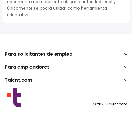
documento no representa ninguna autoridad legal y
únicamente se podrá utilizar como herramienta
orientativa.
Para solicitantes de empleo
Para empleadores
Buscador de trabajo
Buscador de salario
Talent.com
Empresa
Calculadora de impuestos
ATS
Otros países
Conversor de salario
Programas para publishers
Condiciones de uso
©
2026
Talent.com
Política de privacidad
Política de cookies
Configuración de las cookies