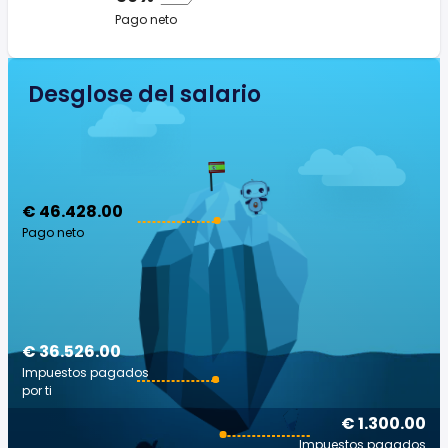
Pago neto
Desglose del salario
€ 46.428.00
Pago neto
€ 36.526.00
Impuestos pagados
por ti
€ 1.300.00
Impuestos pagados