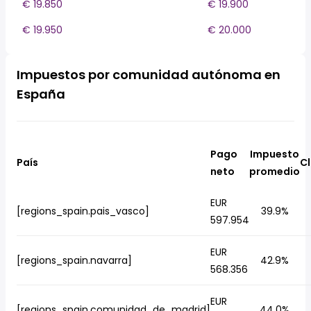
€ 19.850
€ 19.900
€ 19.950
€ 20.000
Impuestos por comunidad autónoma en
España
Pago
Impuesto
País
Cl
neto
promedio
EUR
[regions_spain.pais_vasco]
39.9%
597.954
EUR
[regions_spain.navarra]
42.9%
568.356
EUR
[regions_spain.comunidad_de_madrid]
44.0%