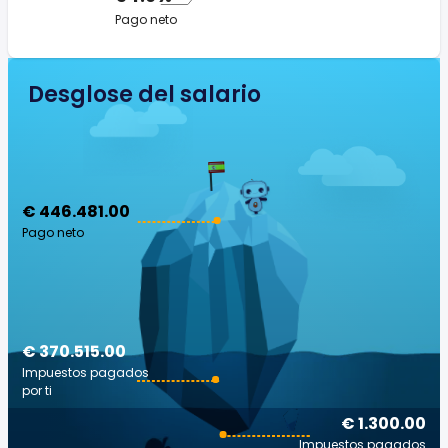
Pago neto
Desglose del salario
€ 446.481.00
Pago neto
€ 370.515.00
Impuestos pagados
por ti
€ 1.300.00
Impuestos pagados