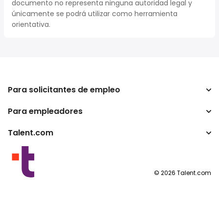
documento no representa ninguna autoridad legal y
únicamente se podrá utilizar como herramienta
orientativa.
Para solicitantes de empleo
Para empleadores
Buscador de trabajo
Buscador de salario
Talent.com
Empresa
Calculadora de impuestos
ATS
Otros países
Conversor de salario
Programas para publishers
Condiciones de uso
©
2026
Talent.com
Política de privacidad
Política de cookies
Configuración de las cookies