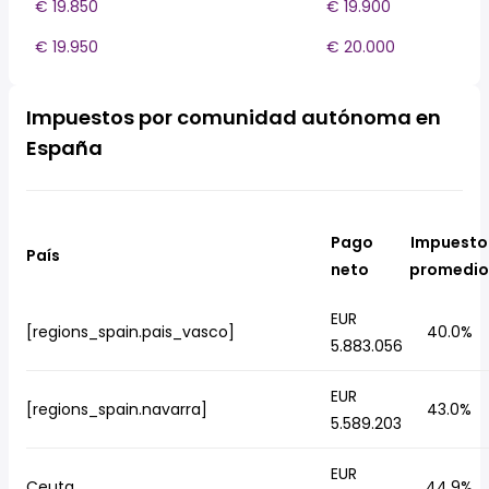
€ 19.850
€ 19.900
€ 19.950
€ 20.000
Impuestos por comunidad autónoma en
España
Pago
Impuesto
País
neto
promedio
EUR
[regions_spain.pais_vasco]
40.0%
5.883.056
EUR
[regions_spain.navarra]
43.0%
5.589.203
EUR
Ceuta
44.9%