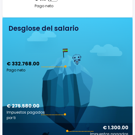
Pago neto
Desglose del salario
€ 332.768.00
Pago neto
€ 275.580.00
Impuestos pagados
por ti
€ 1.300.00
Impuestos pagados