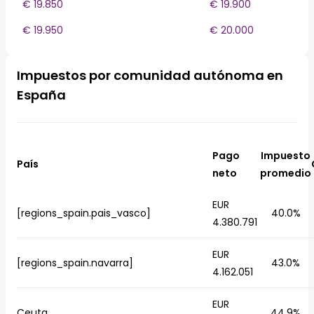
€ 19.850
€ 19.900
€ 19.950
€ 20.000
Impuestos por comunidad autónoma en
España
Pago
Impuesto
País
neto
promedio
EUR
[regions_spain.pais_vasco]
40.0%
4.380.791
EUR
[regions_spain.navarra]
43.0%
4.162.051
EUR
Ceuta
44.9%