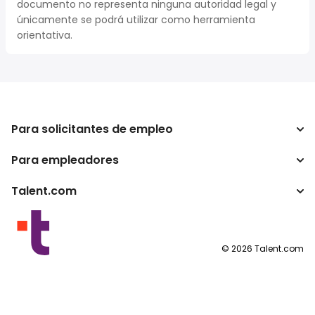
documento no representa ninguna autoridad legal y
únicamente se podrá utilizar como herramienta
orientativa.
Para solicitantes de empleo
Para empleadores
Buscador de trabajo
Buscador de salario
Talent.com
Empresa
Calculadora de impuestos
ATS
Otros países
Conversor de salario
Programas para publishers
Condiciones de uso
©
2026
Talent.com
Política de privacidad
Política de cookies
Configuración de las cookies