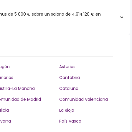
s de 5 000 € sobre un salario de 4.914.120 € en
agón
Asturias
narias
Cantabria
stilla-La Mancha
Cataluña
munidad de Madrid
Comunidad Valenciana
licia
La Rioja
varra
País Vasco