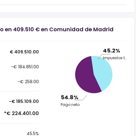
rio en 409.510 € en Comunidad de Madrid
45.2%
€ 409.510.00
Impuestos totales
-€ 184.851.00
-€ 258.00
54.8%
-€ 185.109.00
Pago neto
*€ 224.401.00
45.5%