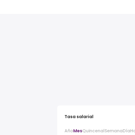
Tasa salarial
Año
Mes
Quincenal
Semana
Día
H