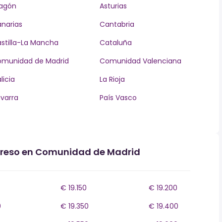
agón
Asturias
narias
Cantabria
stilla-La Mancha
Cataluña
munidad de Madrid
Comunidad Valenciana
licia
La Rioja
varra
País Vasco
ngreso en Comunidad de Madrid
€ 19.150
€ 19.200
0
€ 19.350
€ 19.400