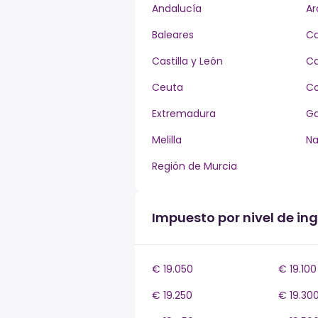
Andalucía
Ar
Baleares
Ca
Castilla y León
Ca
Ceuta
Co
Extremadura
Ga
Melilla
Na
Región de Murcia
Impuesto por nivel de i
€ 19.050
€ 19.100
€ 19.250
€ 19.30