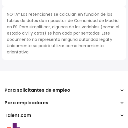
NOTA* Las retenciones se calculan en función de las
tablas de datos de impuestos de Comunidad de Madrid
en ES. Para simplificar, algunas de las variables (como el
estado civil y otras) se han dado por sentadas. Este
documento no representa ninguna autoridad legal y
únicamente se podrá utilizar como herramienta
orientativa.
Para solicitantes de empleo
Para empleadores
Buscador de trabajo
Buscador de salario
Talent.com
Empresa
Calculadora de impuestos
ATS