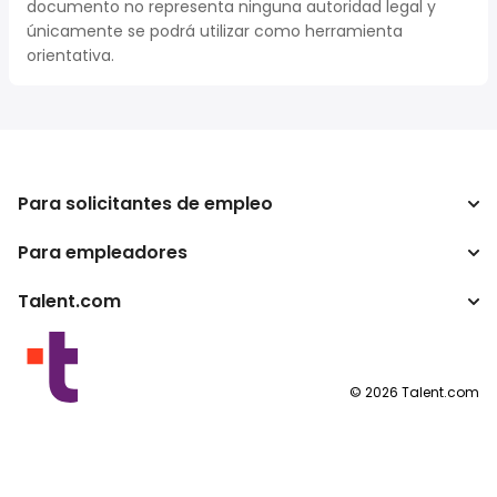
documento no representa ninguna autoridad legal y
únicamente se podrá utilizar como herramienta
orientativa.
Para solicitantes de empleo
Para empleadores
Buscador de trabajo
Buscador de salario
Talent.com
Empresa
Calculadora de impuestos
ATS
Otros países
Conversor de salario
Programas para publishers
Condiciones de uso
©
2026
Talent.com
Política de privacidad
Política de cookies
Configuración de las cookies