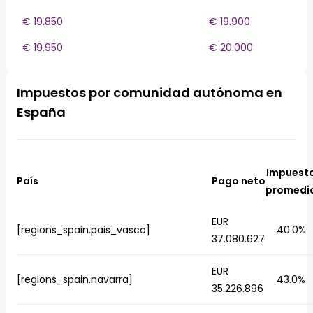
€ 19.850
€ 19.900
€ 19.950
€ 20.000
Impuestos por comunidad autónoma en
España
Impuest
País
Pago neto
promedi
EUR
[regions_spain.pais_vasco]
40.0%
37.080.627
EUR
[regions_spain.navarra]
43.0%
35.226.896