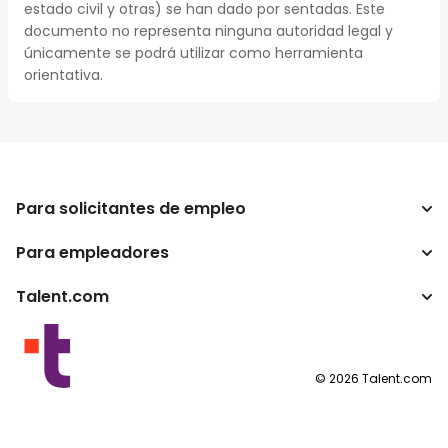
estado civil y otras) se han dado por sentadas. Este
documento no representa ninguna autoridad legal y
únicamente se podrá utilizar como herramienta
orientativa.
Para solicitantes de empleo
Para empleadores
Buscador de trabajo
Buscador de salario
Talent.com
Empresa
Calculadora de impuestos
ATS
Otros países
Conversor de salario
Programas para publishers
Condiciones de uso
©
2026
Talent.com
Política de privacidad
Política de cookies