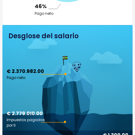
46%
Pago neto
Desglose del salario
€ 2.370.982.00
Pago neto
€ 2.779.010.00
Impuestos pagados
por ti