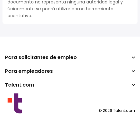
documento no representa ninguna autoridad legal y
únicamente se podrá utilizar como herramienta
orientativa.
Para solicitantes de empleo
Para empleadores
Buscador de trabajo
Buscador de salario
Talent.com
Empresa
Calculadora de impuestos
ATS
Otros países
Conversor de salario
Programas para publishers
Condiciones de uso
©
2026
Talent.com
Política de privacidad
Política de cookies
Configuración de las cookies