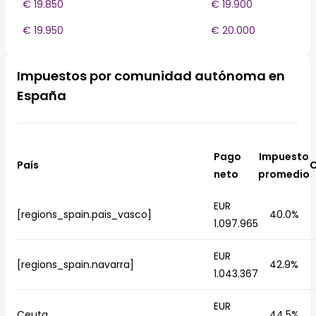
€ 19.850
€ 19.900
€ 19.950
€ 20.000
Impuestos por comunidad autónoma en
España
Pago
Impuesto
País
C
neto
promedio
EUR
[regions_spain.pais_vasco]
40.0%
1.097.965
EUR
[regions_spain.navarra]
42.9%
1.043.367
EUR
Ceuta
44.5%