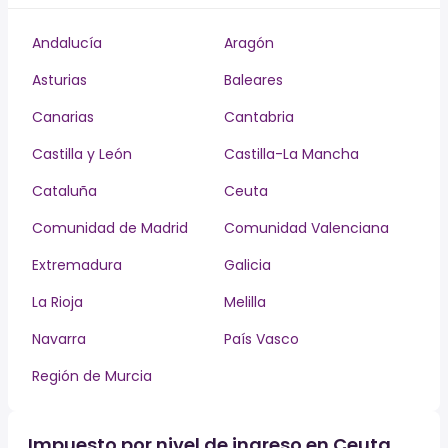
Andalucía
Aragón
Asturias
Baleares
Canarias
Cantabria
Castilla y León
Castilla-La Mancha
Cataluña
Ceuta
Comunidad de Madrid
Comunidad Valenciana
Extremadura
Galicia
La Rioja
Melilla
Navarra
País Vasco
Región de Murcia
Impuesto por nivel de ingreso en Ceuta