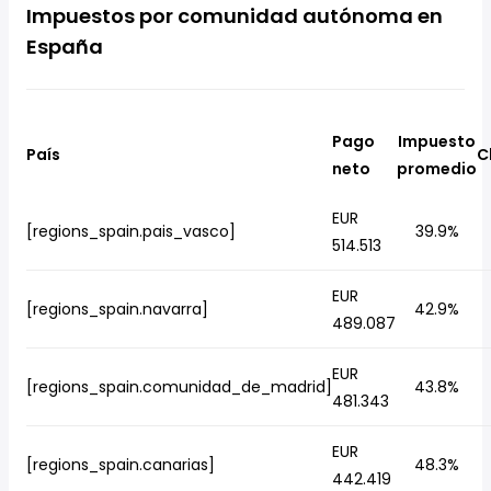
Impuestos por comunidad autónoma en
España
Pago
Impuesto
País
C
neto
promedio
EUR
[regions_spain.pais_vasco]
39.9%
514.513
EUR
[regions_spain.navarra]
42.9%
489.087
EUR
[regions_spain.comunidad_de_madrid]
43.8%
481.343
EUR
[regions_spain.canarias]
48.3%
442.419