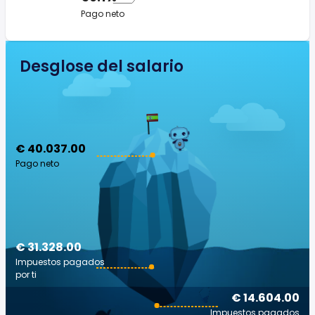
Pago neto
Desglose del salario
€ 40.037.00
Pago neto
€ 31.328.00
Impuestos pagados
por ti
€ 14.604.00
Impuestos pagados