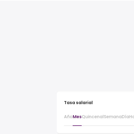
Tasa salarial
Año
Mes
Quincenal
Semana
Día
H