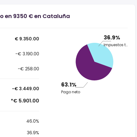
io en 9350 € en Cataluña
36.9%
€ 9.350.00
Impuestos totales
-€ 3.190.00
-€ 258.00
63.1%
-€ 3.449.00
Pago neto
*€ 5.901.00
46.0%
36.9%