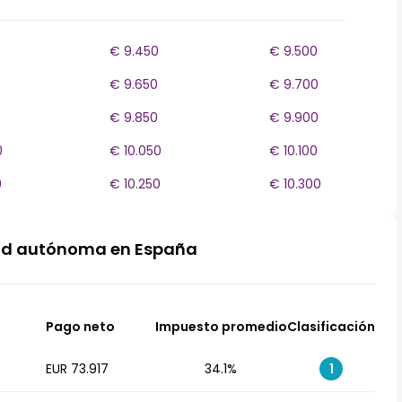
€ 9.450
€ 9.500
€ 9.650
€ 9.700
€ 9.850
€ 9.900
0
€ 10.050
€ 10.100
0
€ 10.250
€ 10.300
ad autónoma en España
Pago neto
Impuesto promedio
Clasificación
EUR 73.917
34.1%
1