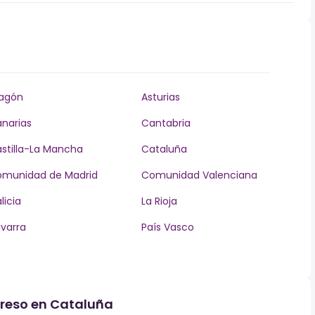
agón
Asturias
narias
Cantabria
stilla-La Mancha
Cataluña
munidad de Madrid
Comunidad Valenciana
licia
La Rioja
varra
País Vasco
greso en Cataluña