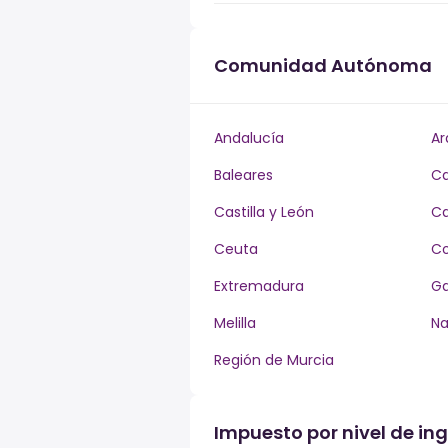
Comunidad Autónoma
Andalucía
Ar
Baleares
Ca
Castilla y León
Ca
Ceuta
Co
Extremadura
Ga
Melilla
Na
Región de Murcia
Impuesto por nivel de in