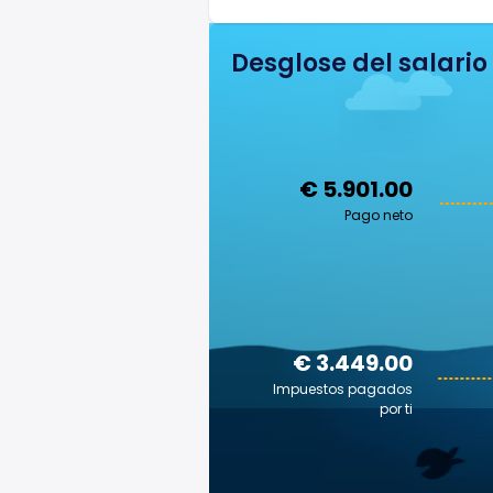
Desglose del salario
€ 5.901.00
Pago neto
€ 3.449.00
Impuestos pagados
por ti