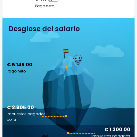
Pago neto
Desglose del salario
€ 5.145.00
Pago neto
€ 2.805.00
Impuestos pagados
por ti
€ 1.300.00
Impuestos pagados