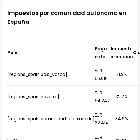
Impuestos por comunidad autónoma en
España
Pago
Impuesto
País
Cl
neto
promedio
EUR
[regions_spain.pais_vasco]
31.9%
65.010
EUR
[regions_spain.navarra]
32.7%
64.247
EUR
[regions_spain.comunidad_de_madrid]
34.6%
62.414
EUR