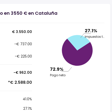
io en 3550 € en Cataluña
27.1%
€ 3.550.00
Impuestos totales
-€ 737.00
-€ 225.00
72.9%
-€ 962.00
Pago neto
*€ 2.588.00
41.0%
27.1%