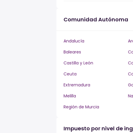
Comunidad Autónoma
Andalucía
Ar
Baleares
Ca
Castilla y León
Ca
Ceuta
Co
Extremadura
Ga
Melilla
Na
Región de Murcia
Impuesto por nivel de in