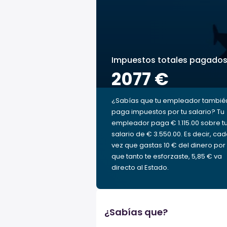
Impuestos totales pagado
2077 €
¿Sabías que tu empleador tambié
paga impuestos por tu salario? Tu
empleador paga € 1.115.00 sobre t
salario de € 3.550.00. Es decir, ca
vez que gastas 10 € del dinero por 
que tanto te esforzaste, 5,85 € va
directo al Estado.
¿Sabías que?