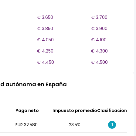
€ 3.650
€ 3.700
€ 3.850
€ 3.900
€ 4.050
€ 4.100
€ 4.250
€ 4.300
0
€ 4.450
€ 4.500
ad autónoma en España
Pago neto
Impuesto promedio
Clasificación
EUR 32.580
23.5%
1