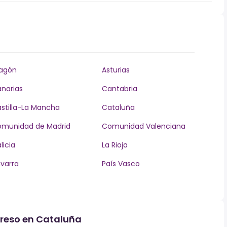
agón
Asturias
narias
Cantabria
stilla-La Mancha
Cataluña
munidad de Madrid
Comunidad Valenciana
licia
La Rioja
varra
País Vasco
greso en Cataluña