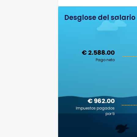
Desglose del salario
€ 2.588.00
Pago neto
€ 962.00
Impuestos pagados
por ti