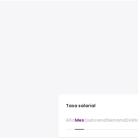
Tasa salarial
Año
Mes
Quincenal
Semana
Día
H