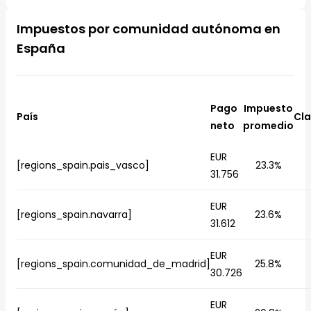
Impuestos por comunidad autónoma en
España
Pago
Impuesto
País
Cla
neto
promedio
EUR
[regions_spain.pais_vasco]
23.3%
31.756
EUR
[regions_spain.navarra]
23.6%
31.612
EUR
[regions_spain.comunidad_de_madrid]
25.8%
30.726
EUR