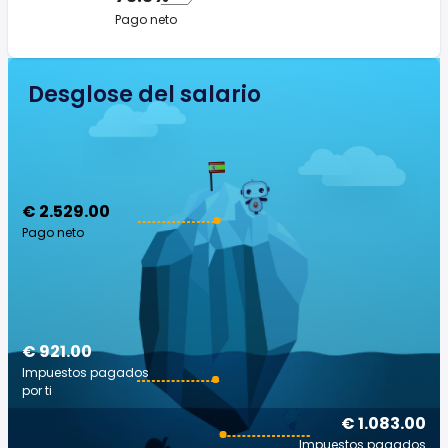
Pago neto
Desglose del salario
€ 2.529.00
Pago neto
€ 921.00
Impuestos pagados
por ti
€ 1.083.00
Impuestos pagados