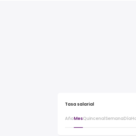
Tasa salarial
Año
Mes
Quincenal
Semana
Día
H