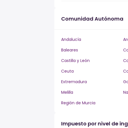
Comunidad Autónoma
Andalucía
Ar
Baleares
Ca
Castilla y León
Ca
Ceuta
Co
Extremadura
Ga
Melilla
Na
Región de Murcia
Impuesto por nivel de in