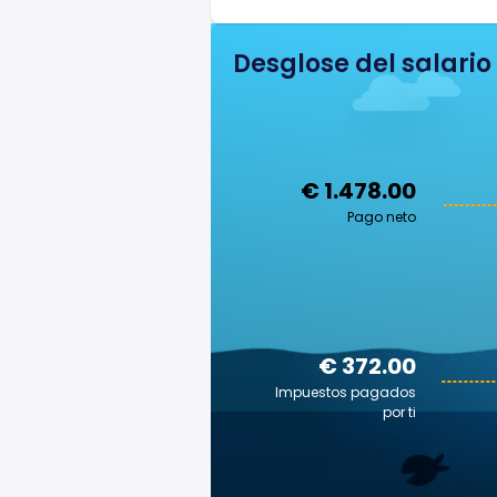
Desglose del salario
€ 1.478.00
Pago neto
€ 372.00
Impuestos pagados
por ti