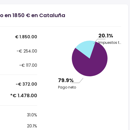
io en 1850 € en Cataluña
20.1%
€ 1.850.00
Impuestos totales
-€ 254.00
-€ 117.00
79.9%
-€ 372.00
Pago neto
*€ 1.478.00
31.0%
20.1%