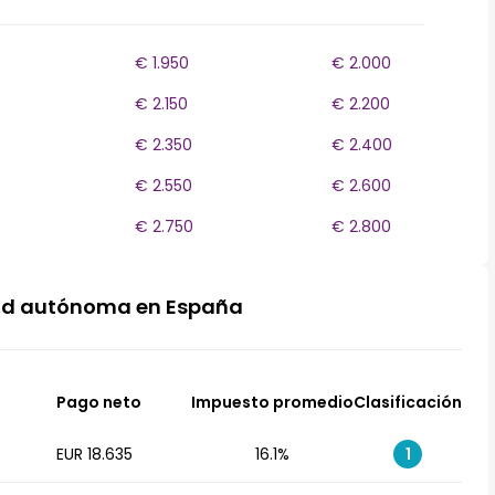
€ 1.950
€ 2.000
€ 2.150
€ 2.200
€ 2.350
€ 2.400
€ 2.550
€ 2.600
€ 2.750
€ 2.800
ad autónoma en España
Pago neto
Impuesto promedio
Clasificación
EUR 18.635
16.1%
1