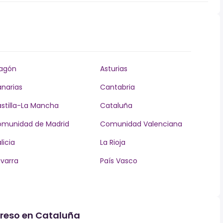
agón
Asturias
narias
Cantabria
stilla-La Mancha
Cataluña
munidad de Madrid
Comunidad Valenciana
licia
La Rioja
varra
País Vasco
greso en Cataluña