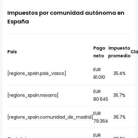
Impuestos por comunidad autónoma en
España
Pago
Impuesto
País
Cla
neto
promedio
EUR
[regions_spain.pais_vasco]
35.4%
81.010
EUR
[regions_spain.navarra]
35.7%
80.645
EUR
[regions_spain.comunidad_de_madrid]
36.7%
79.364
EUR