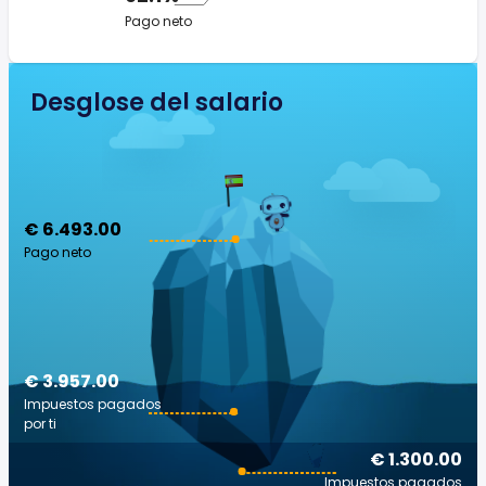
Pago neto
Desglose del salario
€ 6.493.00
Pago neto
€ 3.957.00
Impuestos pagados
por ti
€ 1.300.00
Impuestos pagados