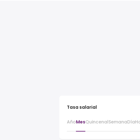
Tasa salarial
Año
Mes
Quincenal
Semana
Día
H