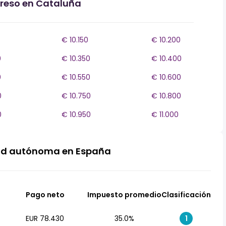
greso en Cataluña
€ 10.150
€ 10.200
0
€ 10.350
€ 10.400
0
€ 10.550
€ 10.600
0
€ 10.750
€ 10.800
0
€ 10.950
€ 11.000
ad autónoma en España
Pago neto
Impuesto promedio
Clasificación
EUR 78.430
35.0%
1