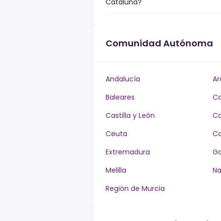
Cataluña?
Comunidad Autónoma
Andalucía
Ar
Baleares
Ca
Castilla y León
Ca
Ceuta
Co
Extremadura
Ga
Melilla
Na
Región de Murcia