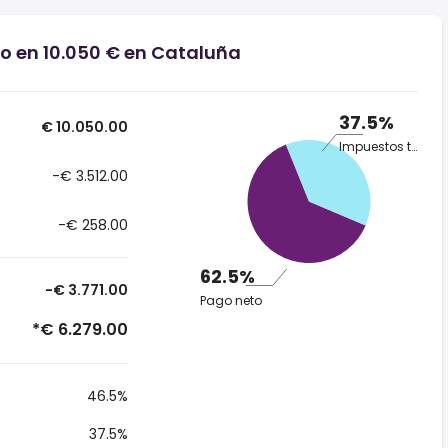
io en 10.050 € en Cataluña
37.5%
€ 10.050.00
Impuestos totales
-€ 3.512.00
-€ 258.00
62.5%
-€ 3.771.00
Pago neto
*€ 6.279.00
46.5%
37.5%