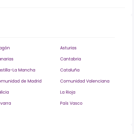
agón
Asturias
narias
Cantabria
stilla-La Mancha
Cataluña
munidad de Madrid
Comunidad Valenciana
licia
La Rioja
varra
País Vasco