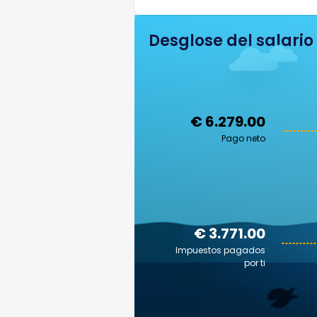
Desglose del salario
€ 6.279.00
Pago neto
€ 3.771.00
Impuestos pagados
por ti