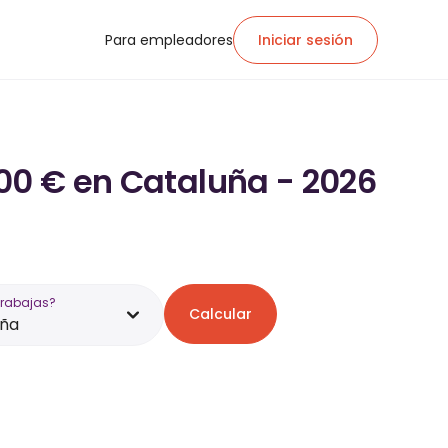
Para empleadores
Iniciar sesión
600 € en Cataluña - 2026
trabajas?
Calcular
uña