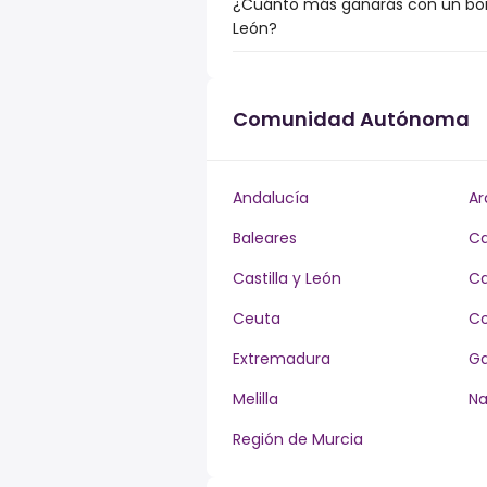
¿Cuánto más ganarás con un bonus
León?
Comunidad Autónoma
Andalucía
Ar
Baleares
Ca
Castilla y León
Ca
Ceuta
Co
Extremadura
Ga
Melilla
Na
Región de Murcia