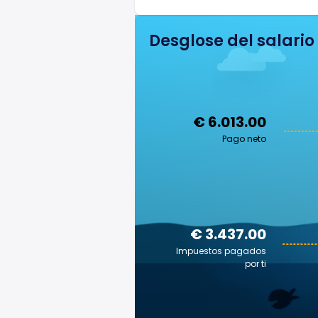
Desglose del salario
€ 6.013.00
Pago neto
€ 3.437.00
Impuestos pagados
por ti