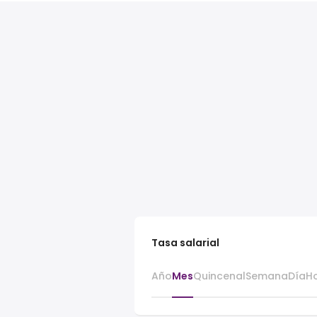
Tasa salarial
Año
Mes
Quincenal
Semana
Día
H