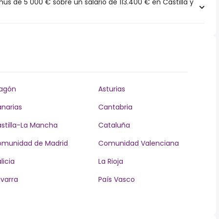
 de 5 000 € sobre un salario de 113.400 € en Castilla y
agón
Asturias
narias
Cantabria
stilla-La Mancha
Cataluña
munidad de Madrid
Comunidad Valenciana
licia
La Rioja
varra
País Vasco