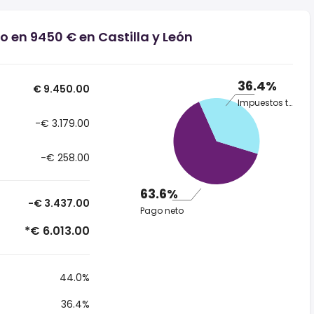
o en 9450 € en Castilla y León
36.4%
€ 9.450.00
Impuestos totales
-€ 3.179.00
-€ 258.00
63.6%
-€ 3.437.00
Pago neto
*€ 6.013.00
44.0%
36.4%