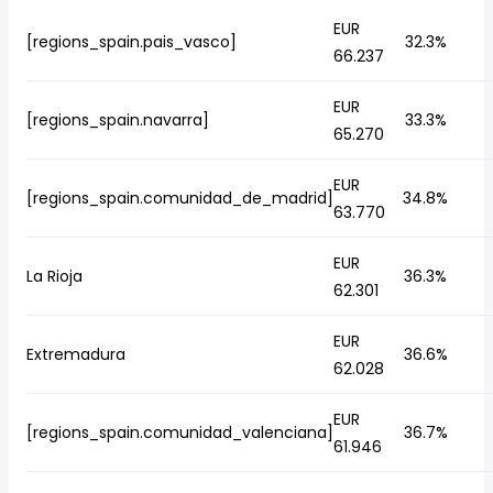
EUR
[regions_spain.pais_vasco]
32.3%
66.237
EUR
[regions_spain.navarra]
33.3%
65.270
EUR
[regions_spain.comunidad_de_madrid]
34.8%
63.770
EUR
La Rioja
36.3%
62.301
EUR
Extremadura
36.6%
62.028
EUR
[regions_spain.comunidad_valenciana]
36.7%
61.946