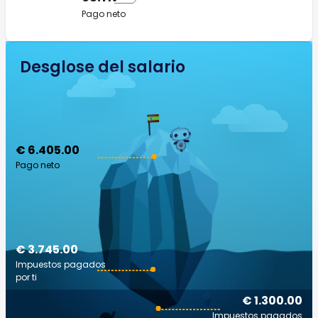
Pago neto
Desglose del salario
€ 6.405.00
Pago neto
€ 3.745.00
Impuestos pagados
por ti
€ 1.300.00
Impuestos pagados