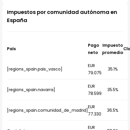
Impuestos por comunidad autónoma en
España
Pago
Impuesto
País
Cla
neto
promedio
EUR
[regions_spain.pais_vasco]
35.1%
79.075
EUR
[regions_spain.navarra]
35.5%
78.599
EUR
[regions_spain.comunidad_de_madrid]
36.5%
77.330
EUR