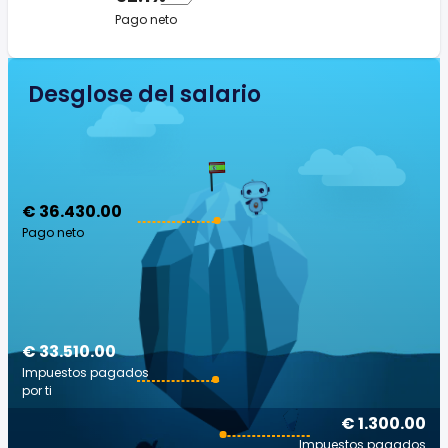
Pago neto
Desglose del salario
€ 36.430.00
Pago neto
€ 33.510.00
Impuestos pagados
por ti
€ 1.300.00
Impuestos pagados