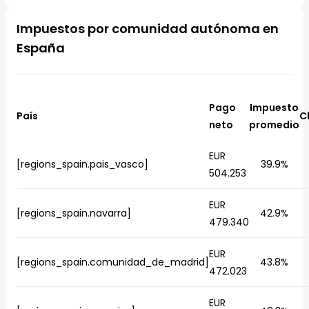
Impuestos por comunidad autónoma en
España
Pago
Impuesto
País
C
neto
promedio
EUR
[regions_spain.pais_vasco]
39.9%
504.253
EUR
[regions_spain.navarra]
42.9%
479.340
EUR
[regions_spain.comunidad_de_madrid]
43.8%
472.023
EUR