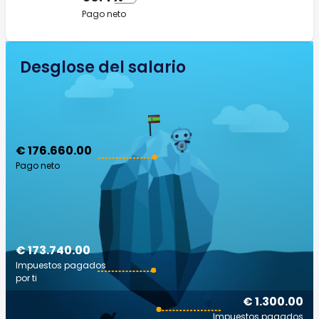
Pago neto
Desglose del salario
€ 176.660.00
Pago neto
€ 173.740.00
Impuestos pagados
por ti
€ 1.300.00
Impuestos pagados