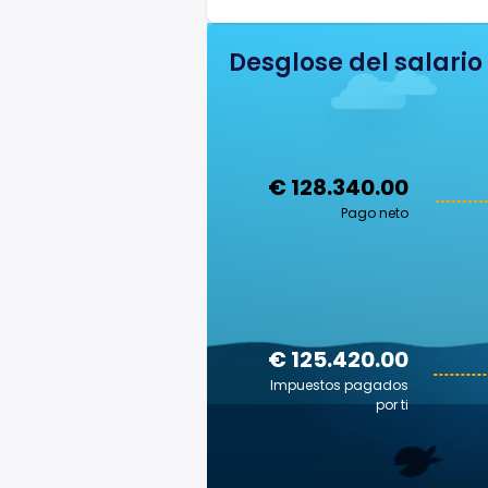
Desglose del salario
€ 128.340.00
Pago neto
€ 125.420.00
Impuestos pagados
por ti