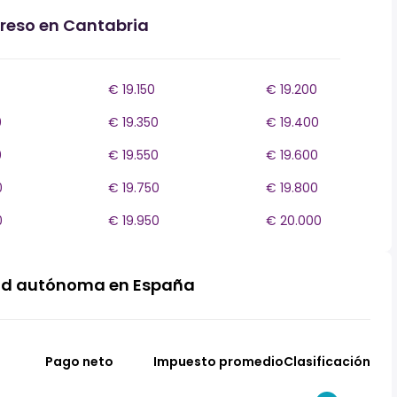
greso en Cantabria
€ 19.150
€ 19.200
0
€ 19.350
€ 19.400
0
€ 19.550
€ 19.600
0
€ 19.750
€ 19.800
0
€ 19.950
€ 20.000
ad autónoma en España
Pago neto
Impuesto promedio
Clasificación