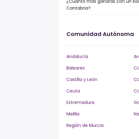
¿Cuánto más ganarás con un bonu
Cantabria?
Comunidad Autónoma
Andalucía
Ar
Baleares
Ca
Castilla y León
Ca
Ceuta
Co
Extremadura
Ga
Melilla
Na
Región de Murcia