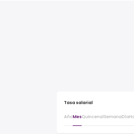
Tasa salarial
Año
Mes
Quincenal
Semana
Día
H