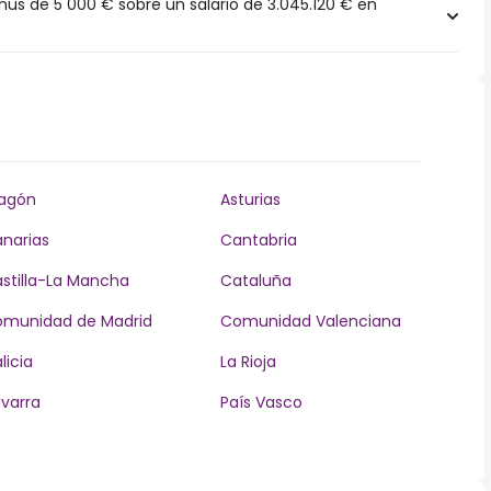
s de 5 000 € sobre un salario de 3.045.120 € en
agón
Asturias
narias
Cantabria
stilla-La Mancha
Cataluña
munidad de Madrid
Comunidad Valenciana
licia
La Rioja
varra
País Vasco