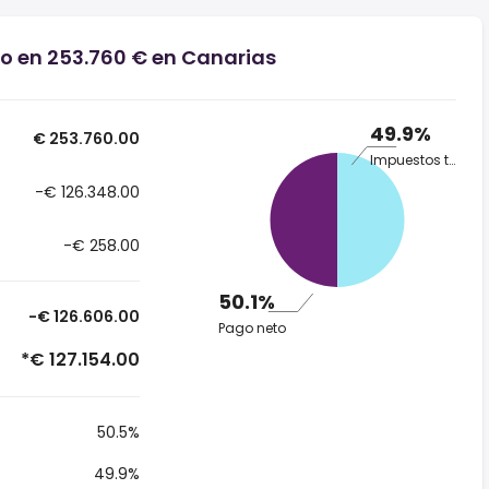
io en 253.760 € en Canarias
49.9%
€ 253.760.00
Impuestos totales
-€ 126.348.00
-€ 258.00
50.1%
-€ 126.606.00
Pago neto
*€ 127.154.00
50.5%
49.9%