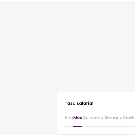
Tasa salarial
Año
Mes
Quincenal
Semana
Día
H