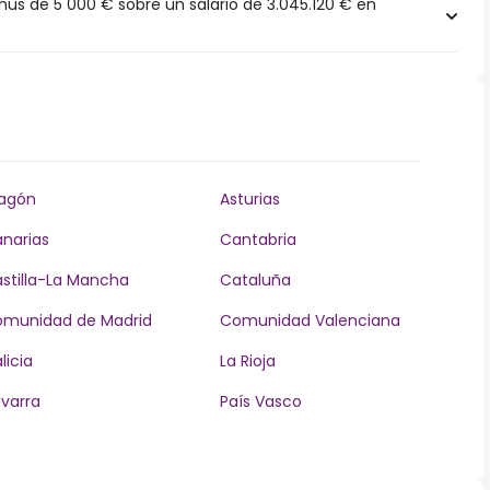
s de 5 000 € sobre un salario de 3.045.120 € en
agón
Asturias
narias
Cantabria
stilla-La Mancha
Cataluña
munidad de Madrid
Comunidad Valenciana
licia
La Rioja
varra
País Vasco