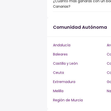
¿Cuánto más ganarás con un bonu
Canarias?
Comunidad Autónoma
Andalucía
Ar
Baleares
Ca
Castilla y León
Ca
Ceuta
Co
Extremadura
Ga
Melilla
Na
Región de Murcia