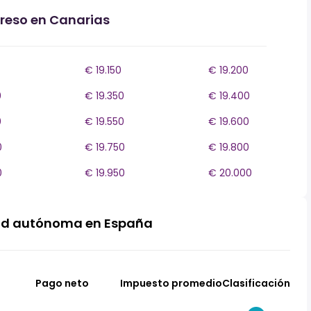
greso en Canarias
€ 19.150
€ 19.200
0
€ 19.350
€ 19.400
0
€ 19.550
€ 19.600
0
€ 19.750
€ 19.800
0
€ 19.950
€ 20.000
ad autónoma en España
Pago neto
Impuesto promedio
Clasificación