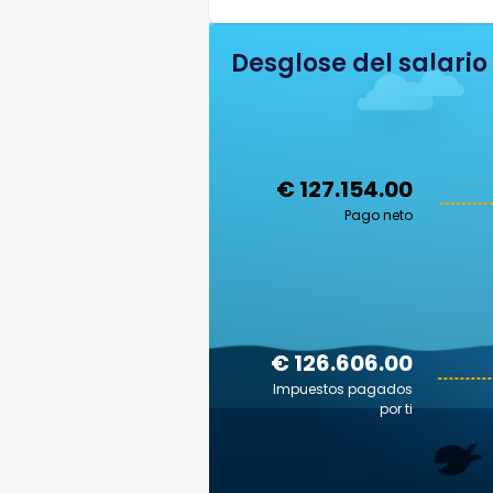
Desglose del salario
€ 127.154.00
Pago neto
€ 126.606.00
Impuestos pagados
por ti