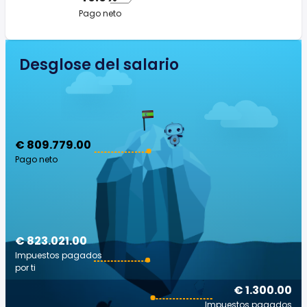
Pago neto
Desglose del salario
€ 809.779.00
Pago neto
€ 823.021.00
Impuestos pagados
por ti
€ 1.300.00
Impuestos pagados