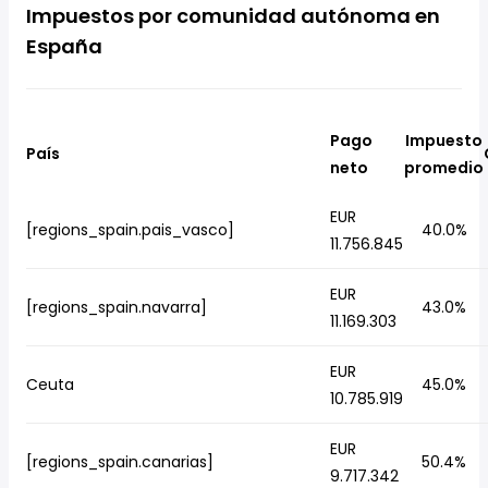
Impuestos por comunidad autónoma en
España
Pago
Impuesto
País
neto
promedio
EUR
[regions_spain.pais_vasco]
40.0%
11.756.845
EUR
[regions_spain.navarra]
43.0%
11.169.303
EUR
Ceuta
45.0%
10.785.919
EUR
[regions_spain.canarias]
50.4%
9.717.342