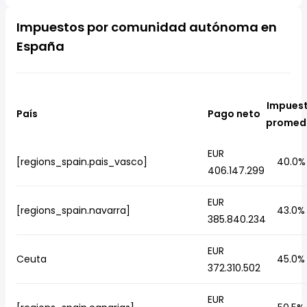
Impuestos por comunidad autónoma en
España
Impues
País
Pago neto
promed
EUR
[regions_spain.pais_vasco]
40.0%
406.147.299
EUR
[regions_spain.navarra]
43.0%
385.840.234
EUR
Ceuta
45.0%
372.310.502
EUR