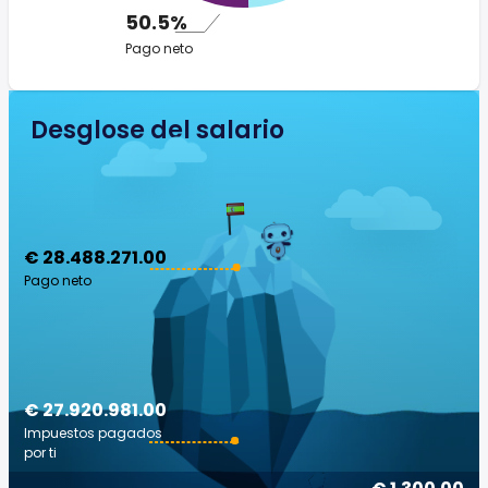
50.5%
Pago neto
Desglose del salario
€ 28.488.271.00
Pago neto
€ 27.920.981.00
Impuestos pagados
por ti