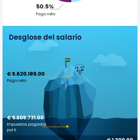
50.5%
Pago neto
Desglose del salario
€ 5.620.189.00
Pago neto
€ 5.505.731.00
Impuestos pagados
por ti