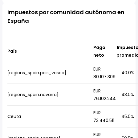
Impuestos por comunidad autónoma en
España
Pago
Impuest
País
neto
promedi
EUR
[regions_spain.pais_vasco]
40.0%
80.107.309
EUR
[regions_spain.navarra]
43.0%
76.102.244
EUR
Ceuta
45.0%
73.440.511
EUR