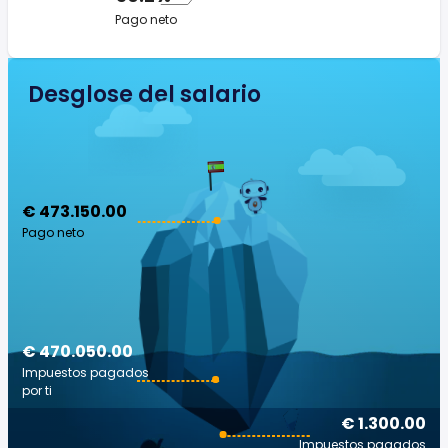
Pago neto
Desglose del salario
€ 473.150.00
Pago neto
€ 470.050.00
Impuestos pagados
por ti
€ 1.300.00
Impuestos pagados