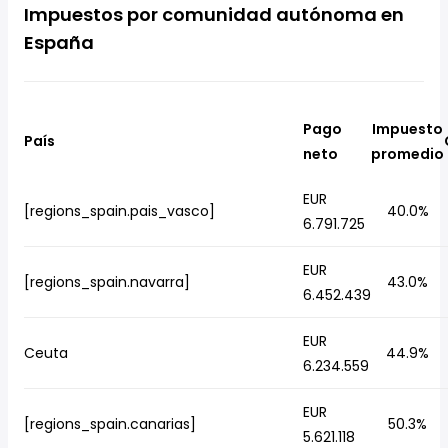
Impuestos por comunidad autónoma en
España
Pago
Impuesto
País
neto
promedio
EUR
[regions_spain.pais_vasco]
40.0%
6.791.725
EUR
[regions_spain.navarra]
43.0%
6.452.439
EUR
Ceuta
44.9%
6.234.559
EUR
[regions_spain.canarias]
50.3%
5.621.118