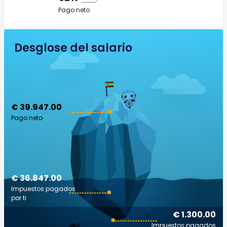
Pago neto
Desglose del salario
€ 39.947.00
Pago neto
€ 36.847.00
Impuestos pagados
por ti
€ 1.300.00
Impuestos pagados