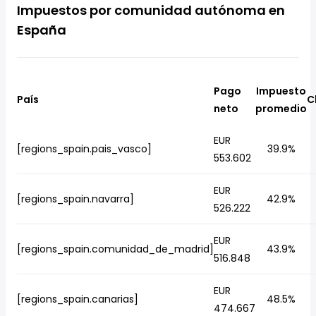
Impuestos por comunidad autónoma en
España
Pago
Impuesto
País
C
neto
promedio
EUR
[regions_spain.pais_vasco]
39.9%
553.602
EUR
[regions_spain.navarra]
42.9%
526.222
EUR
[regions_spain.comunidad_de_madrid]
43.9%
516.848
EUR
[regions_spain.canarias]
48.5%
474.667