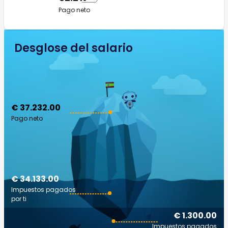
Pago neto
Desglose del salario
€ 37.232.00
Pago neto
€ 34.133.00
Impuestos pagados
por ti
€ 1.300.00
Impuestos pagados