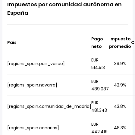
Impuestos por comunidad autónoma en
España
Pago
Impuesto
País
C
neto
promedio
EUR
[regions_spain.pais_vasco]
39.9%
514.513
EUR
[regions_spain.navarra]
42.9%
489.087
EUR
[regions_spain.comunidad_de_madrid]
43.8%
481.343
EUR
[regions_spain.canarias]
48.3%
442.419