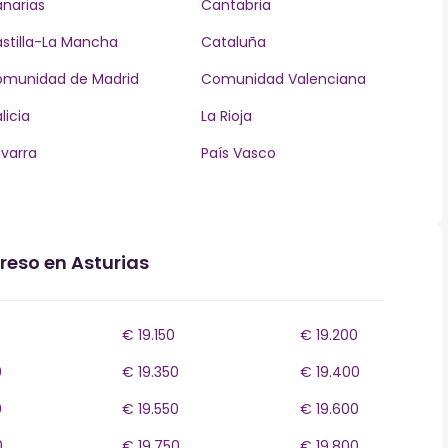
narias
Cantabria
stilla-La Mancha
Cataluña
munidad de Madrid
Comunidad Valenciana
licia
La Rioja
varra
País Vasco
reso en Asturias
€ 19.150
€ 19.200
0
€ 19.350
€ 19.400
0
€ 19.550
€ 19.600
0
€ 19.750
€ 19.800