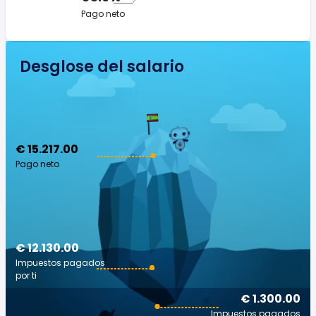
Pago neto
Desglose del salario
€ 15.217.00
Pago neto
€ 12.130.00
Impuestos pagados
por ti
€ 1.300.00
Impuestos pagados