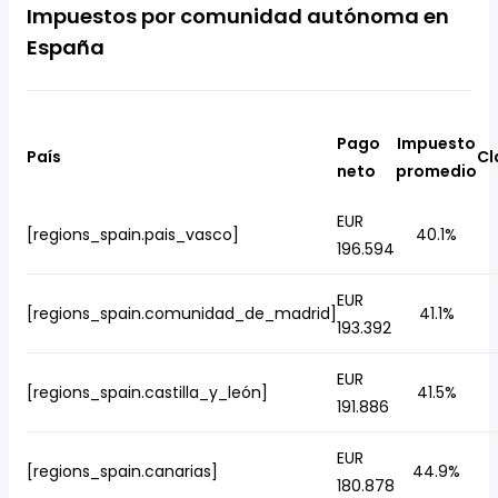
Impuestos por comunidad autónoma en
España
Pago
Impuesto
País
Cl
neto
promedio
EUR
[regions_spain.pais_vasco]
40.1%
196.594
EUR
[regions_spain.comunidad_de_madrid]
41.1%
193.392
EUR
[regions_spain.castilla_y_león]
41.5%
191.886
EUR
[regions_spain.canarias]
44.9%
180.878