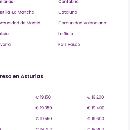
narias
Cantabria
stilla-La Mancha
Cataluña
munidad de Madrid
Comunidad Valenciana
licia
La Rioja
varra
País Vasco
reso en Asturias
€ 19.150
€ 19.200
0
€ 19.350
€ 19.400
0
€ 19.550
€ 19.600
0
€ 19.750
€ 19.800