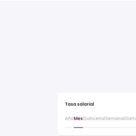
Tasa salarial
Año
Mes
Quincenal
Semana
Día
H