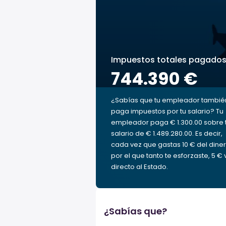
Impuestos totales pagado
744.390 €
¿Sabías que tu empleador tambié
paga impuestos por tu salario? Tu
empleador paga € 1.300.00 sobre 
salario de € 1.489.280.00. Es decir,
cada vez que gastas 10 € del dine
por el que tanto te esforzaste, 5 € 
directo al Estado.
¿Sabías que?