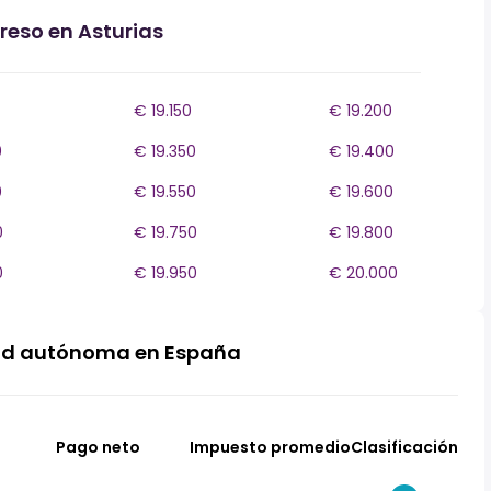
reso en Asturias
€ 19.150
€ 19.200
0
€ 19.350
€ 19.400
0
€ 19.550
€ 19.600
0
€ 19.750
€ 19.800
0
€ 19.950
€ 20.000
ad autónoma en España
Pago neto
Impuesto promedio
Clasificación