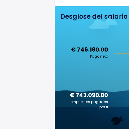
Desglose del salario
€ 746.190.00
Pago neto
€ 743.090.00
Impuestos pagados
por ti