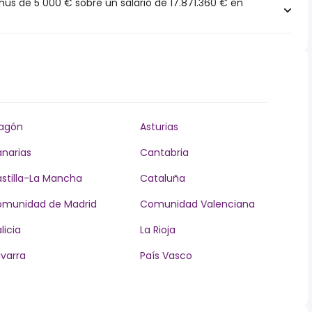
s de 5 000 € sobre un salario de 17.871.360 € en
agón
Asturias
narias
Cantabria
stilla-La Mancha
Cataluña
munidad de Madrid
Comunidad Valenciana
licia
La Rioja
varra
País Vasco