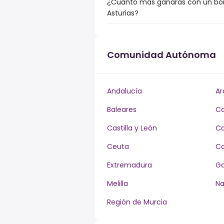
¿Cuánto más ganarás con un bonu
Asturias?
Comunidad Autónoma
Andalucía
Ar
Baleares
Ca
Castilla y León
Ca
Ceuta
Co
Extremadura
Ga
Melilla
Na
Región de Murcia