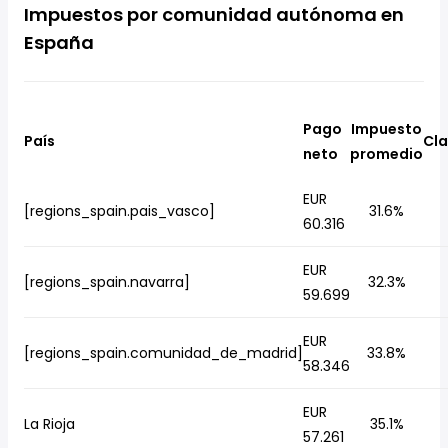
Impuestos por comunidad autónoma en
España
Pago
Impuesto
País
Cla
neto
promedio
EUR
[regions_spain.pais_vasco]
31.6%
60.316
EUR
[regions_spain.navarra]
32.3%
59.699
EUR
[regions_spain.comunidad_de_madrid]
33.8%
58.346
EUR
La Rioja
35.1%
57.261