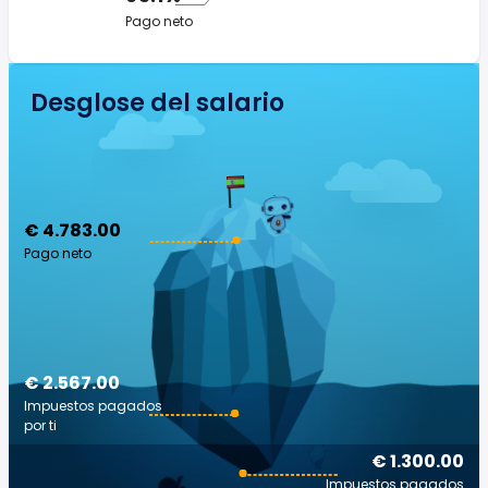
Pago neto
Desglose del salario
€ 4.783.00
Pago neto
€ 2.567.00
Impuestos pagados
por ti
€ 1.300.00
Impuestos pagados