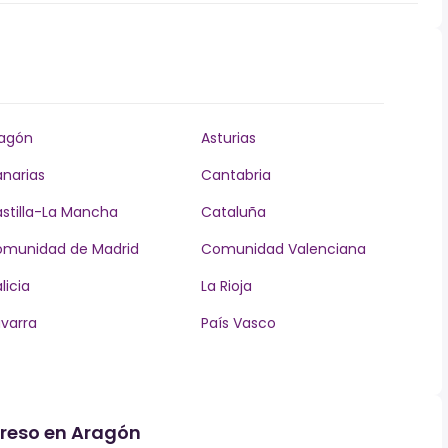
agón
Asturias
narias
Cantabria
stilla-La Mancha
Cataluña
munidad de Madrid
Comunidad Valenciana
licia
La Rioja
varra
País Vasco
greso en Aragón