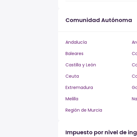
Comunidad Autónoma
Andalucía
Ar
Baleares
Ca
Castilla y León
Ca
Ceuta
Co
Extremadura
Ga
Melilla
Na
Región de Murcia
Impuesto por nivel de in