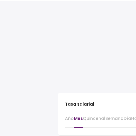
Tasa salarial
Año
Mes
Quincenal
Semana
Día
H