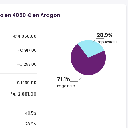
io en 4050 € en Aragón
28.9%
€ 4.050.00
Impuestos totales
-€ 917.00
-€ 253.00
71.1%
-€ 1.169.00
Pago neto
*€ 2.881.00
40.5%
28.9%