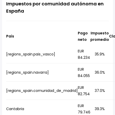
Impuestos por comunidad autónoma en
España
Pago
Impuesto
País
Cla
neto
promedio
EUR
[regions_spain.pais_vasco]
35.9%
84.234
EUR
[regions_spain.navarra]
36.0%
84.055
EUR
[regions_spain.comunidad_de_madrid]
37.0%
82.754
EUR
Cantabria
39.3%
79.746