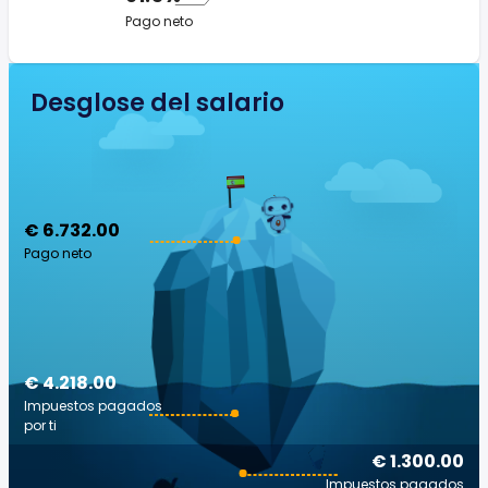
Pago neto
Desglose del salario
€ 6.732.00
Pago neto
€ 4.218.00
Impuestos pagados
por ti
€ 1.300.00
Impuestos pagados