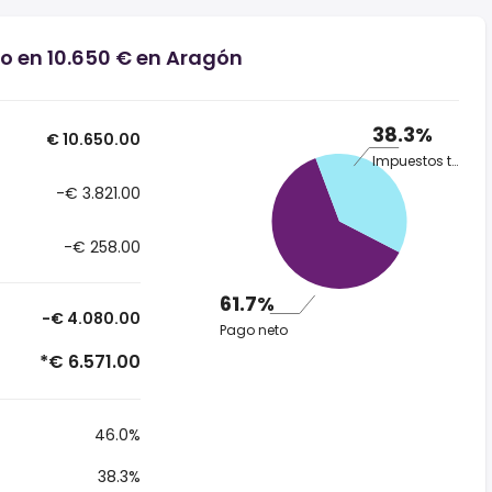
io en 10.650 € en Aragón
38.3%
€ 10.650.00
Impuestos totales
-€ 3.821.00
-€ 258.00
61.7%
-€ 4.080.00
Pago neto
*€ 6.571.00
46.0%
38.3%