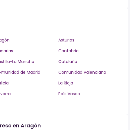
agón
Asturias
narias
Cantabria
stilla-La Mancha
Cataluña
munidad de Madrid
Comunidad Valenciana
licia
La Rioja
varra
País Vasco
greso en Aragón