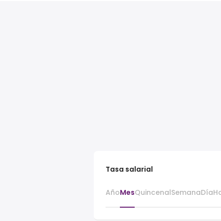
Tasa salarial
Año
Mes
Quincenal
Semana
Día
H