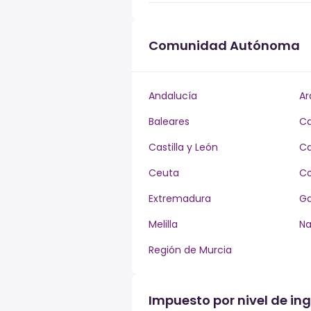
Comunidad Autónoma
Andalucía
Ar
Baleares
Ca
Castilla y León
Ca
Ceuta
Co
Extremadura
Ga
Melilla
Na
Región de Murcia
Impuesto por nivel de in