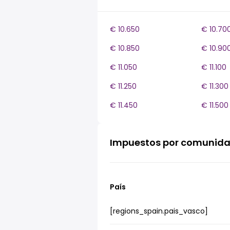
€ 10.650
€ 10.70
€ 10.850
€ 10.90
€ 11.050
€ 11.100
€ 11.250
€ 11.300
€ 11.450
€ 11.500
Impuestos por comunid
País
[regions_spain.pais_vasco]