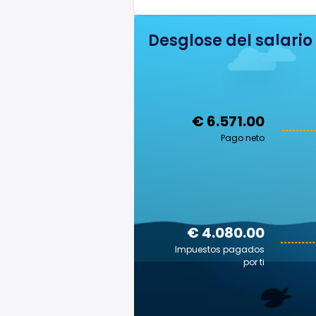
Desglose del salario
€ 6.571.00
Pago neto
€ 4.080.00
Impuestos pagados
por ti