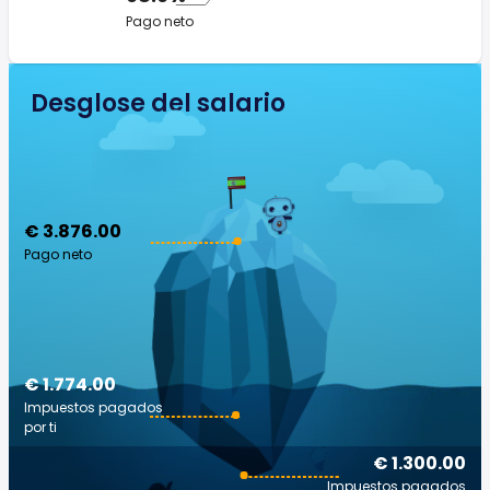
Pago neto
Desglose del salario
€ 3.876.00
Pago neto
€ 1.774.00
Impuestos pagados
por ti
€ 1.300.00
Impuestos pagados