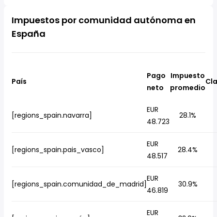
Impuestos por comunidad autónoma en
España
Pago
Impuesto
País
Cla
neto
promedio
EUR
[regions_spain.navarra]
28.1%
48.723
EUR
[regions_spain.pais_vasco]
28.4%
48.517
EUR
[regions_spain.comunidad_de_madrid]
30.9%
46.819
EUR