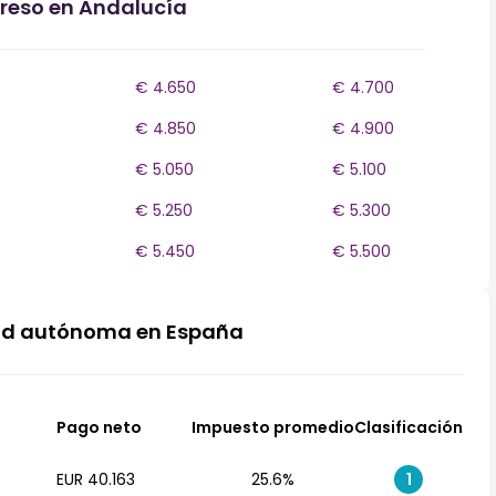
greso en Andalucía
€ 4.650
€ 4.700
€ 4.850
€ 4.900
€ 5.050
€ 5.100
€ 5.250
€ 5.300
€ 5.450
€ 5.500
ad autónoma en España
Pago neto
Impuesto promedio
Clasificación
EUR 40.163
25.6%
1