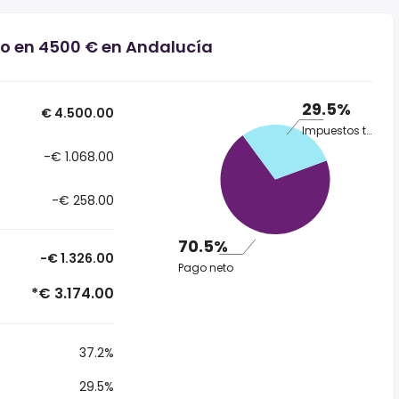
io en 4500 € en Andalucía
29.5%
€ 4.500.00
Impuestos totales
-€ 1.068.00
-€ 258.00
70.5%
-€ 1.326.00
Pago neto
*€ 3.174.00
37.2%
29.5%