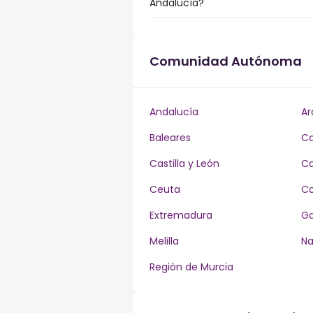
Andalucía?
Comunidad Autónoma
Andalucía
Ar
Baleares
Ca
Castilla y León
Ca
Ceuta
Co
Extremadura
Ga
Melilla
Na
Región de Murcia