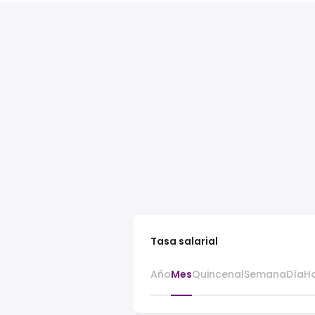
Tasa salarial
Año
Mes
Quincenal
Semana
Día
H