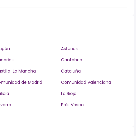
agón
Asturias
narias
Cantabria
stilla-La Mancha
Cataluña
munidad de Madrid
Comunidad Valenciana
licia
La Rioja
varra
País Vasco