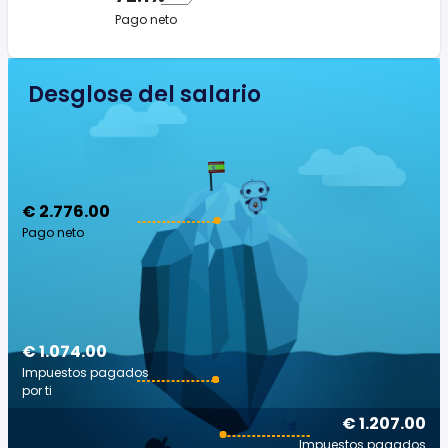
Pago neto
Desglose del salario
€ 2.776.00
Pago neto
€ 1.074.00
Impuestos pagados
por ti
€ 1.207.00
Impuestos pagados