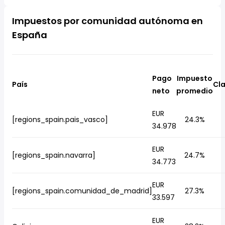
Impuestos por comunidad autónoma en
España
Pago
Impuesto
País
Cla
neto
promedio
EUR
[regions_spain.pais_vasco]
24.3%
34.978
EUR
[regions_spain.navarra]
24.7%
34.773
EUR
[regions_spain.comunidad_de_madrid]
27.3%
33.597
EUR