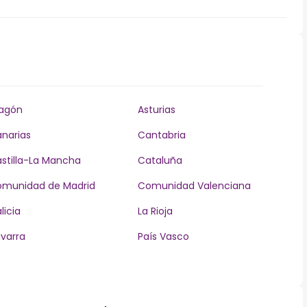
agón
Asturias
narias
Cantabria
stilla-La Mancha
Cataluña
munidad de Madrid
Comunidad Valenciana
licia
La Rioja
varra
País Vasco