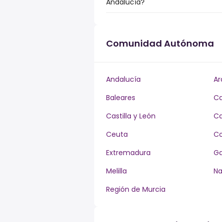
Andalucía?
Comunidad Autónoma
Andalucía
Ar
Baleares
Ca
Castilla y León
Ca
Ceuta
Co
Extremadura
Ga
Melilla
Na
Región de Murcia