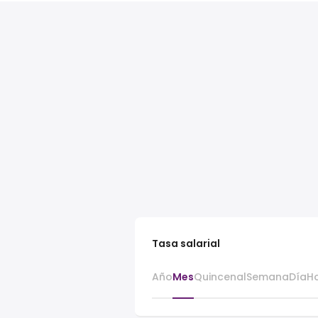
Tasa salarial
Año
Mes
Quincenal
Semana
Día
H