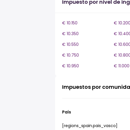
Impuesto por nivel de in
€ 10.150
€ 10.20
€ 10.350
€ 10.40
€ 10.550
€ 10.60
€ 10.750
€ 10.80
€ 10.950
€ 11.000
Impuestos por comunid
País
[regions_spain.pais_vasco]