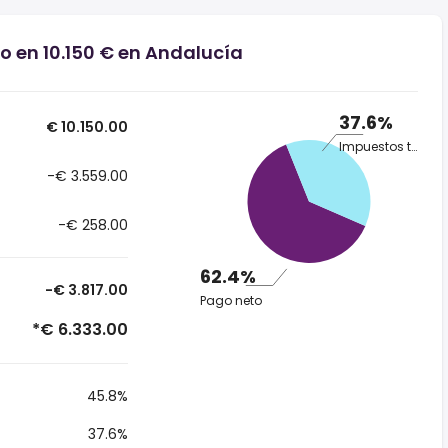
o en 10.150 € en Andalucía
37.6%
€ 10.150.00
Impuestos totales
-€ 3.559.00
-€ 258.00
62.4%
-€ 3.817.00
Pago neto
*€ 6.333.00
45.8%
37.6%