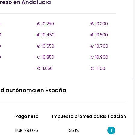
greso en Andalucía
0
€ 10.250
€ 10.300
0
€ 10.450
€ 10.500
0
€ 10.650
€ 10.700
0
€ 10.850
€ 10.900
€ 11.050
€ 11.100
ad autónoma en España
Pago neto
Impuesto promedio
Clasificación
EUR 79.075
35.1%
1