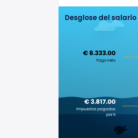
Desglose del salario
€ 6.333.00
Pago neto
€ 3.817.00
Impuestos pagados
por ti